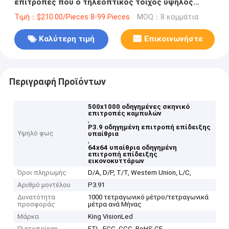
επιτροπές που ο τηλεοπτικός τοίχος υψηλός
αναζωογονεί το ποσοστό
Τιμή：$210.00/Pieces 8-99 Pieces
MOQ：8 κομμάτια
Καλύτερη τιμή
Επικοινωνήστε
Περιγραφή Προϊόντων
500x1000 οδηγημένες σκηνικό
επιτροπές καμπυλών
,
P3.9 οδηγημένη επιτροπή επίδειξης
Υψηλό φως
υπαίθρια
,
64x64 υπαίθρια οδηγημένη
επιτροπή επίδειξης
εικονοκυττάρων
Όροι πληρωμής
D/A, D/P, T/T, Western Union, L/C,
Αριθμό μοντέλου
P3.91
Δυνατότητα
1000 τετραγωνικό μέτρο/τετραγωνικά
προσφοράς
μέτρα ανά Μήνας
Μάρκα
King VisionLed
Πιστοποίηση
ETL, FCC, CCC, RoHS,CE