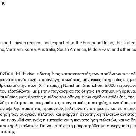
τής
o and Taiwan regions, and exported to the European Union, the United
nd, Vietnam, Korea, Australia, South America, Middle East and other co
enzhen, ΕΠΕ
είναι ειδικευμένος κατασκευαστής των προϊόντων των ο
ρευνα και ανάπτυξη, παραγωγή, πωλήσεις, μηχανικές υπηρεσίες ως μια
βρίσκεται στην πόλη Xili, περιοχή Nanshan, Shenzhen, 5.000 τετραγων
ου εξοπλίζονται με με την παγκόσμιας ποιότητας επιστημονική έρευνα
ναι κύριος μιας άριστης ομάδας του οδηγημένων σχεδίου επίδειξης, της
ς ποιότητας. «η ακεραιότητα, πραγματικός, αυστηρός, καινοτόμος» είν
 υψηλής ποιότητας προϊόντων, βελτιώνει τις υπηρεσίες και τις περιεκτ
ανόηση των αναγκών πελατών και ενεργά η στρατηγική πελατών αντιστοι
 να ενισχυθεί συνεχώς η εμπειρία και η ικανοποίηση πελατών, και να δ
 υποστήριξη πελατών. Για να επιτύχει τη μακροπρόθεσμη συνεργασία με
άστασης.