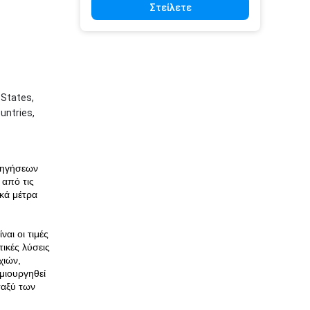
Στείλετε
 States,
untries,
δηγήσεων
 από τις
ικά μέτρα
,
αι οι τιμές
ικές λύσεις
χιών,
ημιουργηθεί
ταξύ των