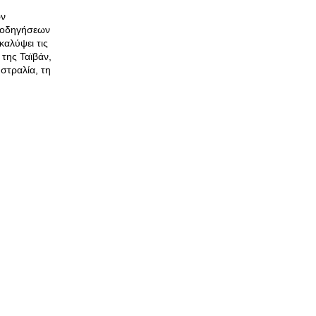
ών
ν οδηγήσεων
καλύψει τις
της Ταϊβάν,
υστραλία, τη