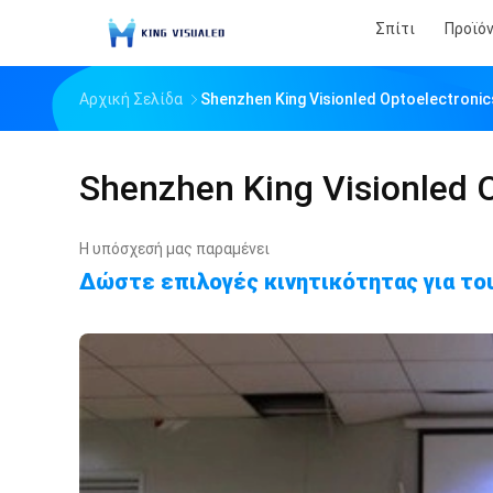
Σπίτι
Προϊό
Αρχική Σελίδα
Shenzhen King Visionled Optoelectronic
Shenzhen King Visionled O
Η υπόσχεσή μας παραμένει
Δώστε επιλογές κινητικότητας για του