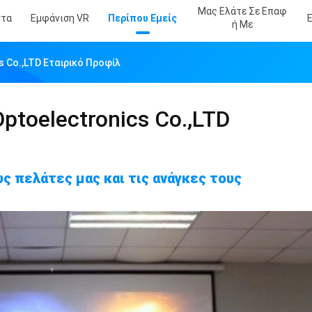
Μας Ελάτε Σε Επαφ
ντα
Εμφάνιση VR
Περίπου Εμείς
Ή Με
s Co.,LTD Εταιρικό Προφίλ
ptoelectronics Co.,LTD
ς πελάτες μας και τις ανάγκες τους