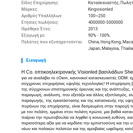
Είδος Επιχείρησης:
Κατασκευαστής, Πωλη
Μάρκες:
Kingvisionled
Αριθμός Υπαλλήλων:
100~250
Ετήσιες πωλήσεις:
4000000-5000000
Ιδρύθηκε Έτος:
2013
Εξαγωγή pc:
90% - 100%
Πελάτες που εξυπηρετούνται:
China, Hong Kong, Maca
Japan, Malaysia, Thaila
Εισαγωγή
Η Co. οπτικοηλεκτρονικής Visionled βασιλιάδων Sh
για να αναλάβει το cOem, κανονικοί κατασκευαστές ODM: έ
σύγχρονες επιχειρήσεις υψηλής τεχνολογίας! Η επιχείρηση 
της σύγχρονων επιστημονικής έρευνας και της ανάπτυξης, π
παραγωγή, ανάλυση, που εξετάζει και άλλος εξοπλισμός, εί
παραγωγής, της εγκατάστασης και της κατασκευής της υψηλή
πυρήνων της επιχείρησης, είναι δεσμευμένη στην παροχή των
με τον πελάτη, εμμένει στον πελάτη πρώτα, μια βαθιά κατ
παίρνει την πρωτοβουλία να ληφθεί η κοινωνική ευθύνη, και
περισσότερη αξία για να κερδίσει την εμπιστοσύνη και την
νέων και παλαιών πελατών και της αμοιβαίας ωφέλιμης κατ