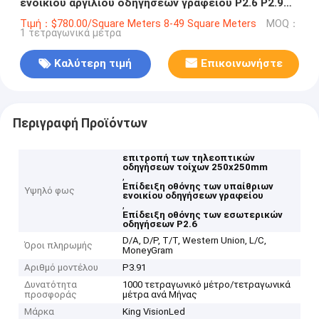
ενοικίου αργιλίου οδηγήσεων γραφείου P2.6 P2.9
P3.91 P4.81
Τιμή：$780.00/Square Meters 8-49 Square Meters
MOQ：
1 τετραγωνικά μέτρα
Καλύτερη τιμή
Επικοινωνήστε
Περιγραφή Προϊόντων
επιτροπή των τηλεοπτικών
οδηγήσεων τοίχων 250x250mm
,
Επίδειξη οθόνης των υπαίθριων
Υψηλό φως
ενοικίου οδηγήσεων γραφείου
,
Επίδειξη οθόνης των εσωτερικών
οδηγήσεων P2.6
D/A, D/P, T/T, Western Union, L/C,
Όροι πληρωμής
MoneyGram
Αριθμό μοντέλου
P3.91
Δυνατότητα
1000 τετραγωνικό μέτρο/τετραγωνικά
προσφοράς
μέτρα ανά Μήνας
Μάρκα
King VisionLed