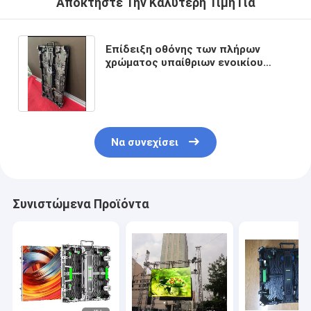
Αποκτήστε Την Καλύτερη Τιμή Για
Επίδειξη οθόνης των πλήρων
χρώματος υπαίθριων ενοικίου
αργιλίου οδηγήσεων γραφείου P2.6
P2.9 P3.91 P4.81
Να συνεχίσει
Συνιστώμενα Προϊόντα