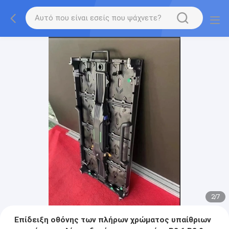
2
/
7
Επίδειξη οθόνης των πλήρων χρώματος υπαίθριων