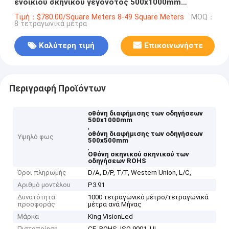
ενοικίου σκηνικού γεγονότος 500x1000mm
500x500mm
Τιμή：$780.00/Square Meters 8-49 Square Meters
MOQ：
8 τετραγωνικά μέτρα
Καλύτερη τιμή
Επικοινωνήστε
Περιγραφή Προϊόντων
οθόνη διαφήμισης των οδηγήσεων
500x1000mm
,
οθόνη διαφήμισης των οδηγήσεων
Υψηλό φως
500x500mm
,
Οθόνη σκηνικού σκηνικού των
οδηγήσεων ROHS
Όροι πληρωμής
D/A, D/P, T/T, Western Union, L/C,
Αριθμό μοντέλου
P3.91
Δυνατότητα
1000 τετραγωνικό μέτρο/τετραγωνικά
προσφοράς
μέτρα ανά Μήνας
Μάρκα
King VisionLed
Πιστοποίηση
CE, ROHS, ISO 9001, UL