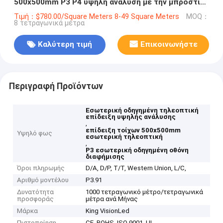
500x500mm P3 P4 υψηλή ανάλυση με την μπροστινή
υπηρεσία
Τιμή：$780.00/Square Meters 8-49 Square Meters
MOQ：
8 τετραγωνικά μέτρα
Καλύτερη τιμή
Επικοινωνήστε
Περιγραφή Προϊόντων
Εσωτερική οδηγημένη τηλεοπτική
επίδειξη υψηλής ανάλυσης
,
επίδειξη τοίχων 500x500mm
Υψηλό φως
εσωτερική τηλεοπτική
,
P3 εσωτερική οδηγημένη οθόνη
διαφήμισης
Όροι πληρωμής
D/A, D/P, T/T, Western Union, L/C,
Αριθμό μοντέλου
P3.91
Δυνατότητα
1000 τετραγωνικό μέτρο/τετραγωνικά
προσφοράς
μέτρα ανά Μήνας
Μάρκα
King VisionLed
Πιστοποίηση
CE, ROHS, ISO 9001, UL