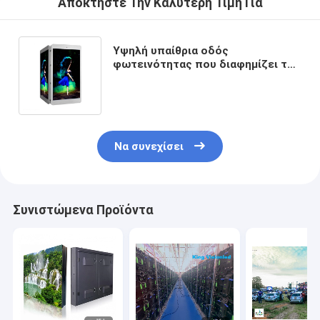
Αποκτήστε Την Καλύτερη Τιμή Για
Υψηλή υπαίθρια οδός
φωτεινότητας που διαφημίζει την
οδηγημένη οθόνη ελαφρύς
Πολωνός 1/8 τρόπος Drive
ανίχνευσης
Να συνεχίσει
Συνιστώμενα Προϊόντα