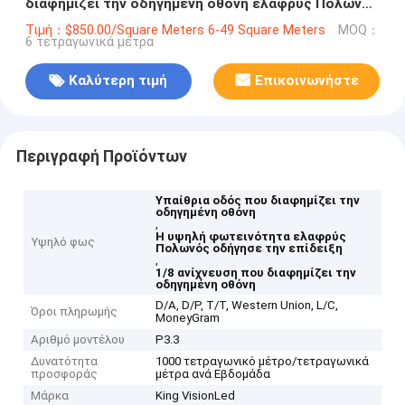
διαφημίζει την οδηγημένη οθόνη ελαφρύς Πολωνός
1/8 τρόπος Drive ανίχνευσης
Τιμή：$850.00/Square Meters 6-49 Square Meters
MOQ：
6 τετραγωνικά μέτρα
Καλύτερη τιμή
Επικοινωνήστε
Περιγραφή Προϊόντων
Υπαίθρια οδός που διαφημίζει την
οδηγημένη οθόνη
,
Η υψηλή φωτεινότητα ελαφρύς
Υψηλό φως
Πολωνός οδήγησε την επίδειξη
,
1/8 ανίχνευση που διαφημίζει την
οδηγημένη οθόνη
D/A, D/P, T/T, Western Union, L/C,
Όροι πληρωμής
MoneyGram
Αριθμό μοντέλου
P3.3
Δυνατότητα
1000 τετραγωνικό μέτρο/τετραγωνικά
προσφοράς
μέτρα ανά Εβδομάδα
Μάρκα
King VisionLed