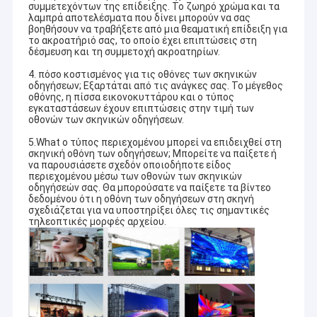
συμμετεχόντων της επίδειξης. Το ζωηρό χρώμα και τα
λαμπρά αποτελέσματα που δίνει μπορούν να σας
βοηθήσουν να τραβήξετε από μια θεαματική επίδειξη για
το ακροατήριό σας, το οποίο έχει επιπτώσεις στη
δέσμευση και τη συμμετοχή ακροατηρίων.
4. πόσο κοστισμένος για τις οθόνες των σκηνικών
οδηγήσεων; Εξαρτάται από τις ανάγκες σας. Το μέγεθος
οθόνης, η πίσσα εικονοκυττάρου και ο τύπος
εγκαταστάσεων έχουν επιπτώσεις στην τιμή των
οθονών των σκηνικών οδηγήσεων.
5.What ο τύπος περιεχομένου μπορεί να επιδειχθεί στη
σκηνική οθόνη των οδηγήσεων; Μπορείτε να παίξετε ή
να παρουσιάσετε σχεδόν οποιοδήποτε είδος
περιεχομένου μέσω των οθονών των σκηνικών
οδηγήσεών σας. Θα μπορούσατε να παίξετε τα βίντεο
δεδομένου ότι η οθόνη των οδηγήσεων στη σκηνή
σχεδιάζεται για να υποστηρίξει όλες τις σημαντικές
τηλεοπτικές μορφές αρχείου.