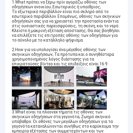
1.What πρέπει να ξέρω πρίν αγοράζω οθόνες των
οδηγήσεων ενοικίου; Εσωτερικός ή υπαίθριος;
Το εξωτερικό περιβάλλον είναι πιό σκληρό από το
εσωτερικό περιβάλλον. Επομένως, οθόνες των σκηνικών
οδηγήσεών σας για να χρειαστεί την προστασία ενάντια
στις ουσιαστικές παρεισφρύσεις, τη σκόνη, και το νερό.
Κλείστε ή μακρινή εξέταση απόστασης; Θα σας βοηθήσει
να επιλέξετε τις επιτροπές οθόνης των οδηγήσεων για
το σύνολο με το κατάλληλο ψήφισμα.
2.How για να υπολογίσει ένα μέγεθος οθόνης των
σκηνικών οδηγήσεων; Τα πρότυπα και ο συνηθέστερα
χρησιμοποιημένος λόγος διάστασης για τα
επικρατούσες βίντεο και τις επιδείξεις είναι 16:9.
3.What είναι τα πλεονεκτήματα τις οθόνες των
σκηνικών οδηγήσεων στα γεγονότα; Ζωηρό σκηνικό
υπόβαθρο. Οι οθόνες των μεγάλων οδηγήσεων για τα
γεγονότα καταναλώνονται συνήθως στο καρύκευμα την
εμπειρία εξέτασης των συμμετεχόντων και των