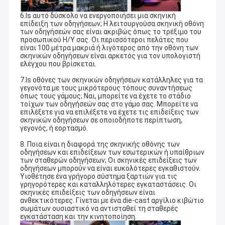
6.Is αυτό δύσκολο να ενεργοποιήσει μια σκηνική
επίδειξη των οδηγήσεων; Η λειτουργούσα σκηνική οθόνη
των οδηγήσεών σας είναι ακριβώς όπως το τρέξιμο του
προσωπικού Η/Υ σας. Οι περισσότεροι πελάτες που
είναι 100 μέτρα μακριά ή λιγότερος από την οθόνη των
σκηνικών οδηγήσεων είναι αρκετός για τον υπολογιστή
ελέγχου που βρίσκεται.
7.Is οθόνες των σκηνικών οδηγήσεων κατάλληλες για τα
γεγονότα με τους μικρότερους τόπους συναντήσεως
όπως τους γάμους; Ναι, μπορείτε να έχετε το στάδιο
τοίχων των οδηγήσεών σας στο γάμο σας. Μπορείτε να
επιλέξετε για να επιλέξετε να έχετε τις επιδείξεις των
σκηνικών οδηγήσεων σε οποιοδήποτε περίπτωση,
γεγονός, ή εορτασμό.
8. Ποια είναι η διαφορά της σκηνικής οθόνης των
οδηγήσεων και επιδείξεων των εσωτερικών ή υπαίθριων
των σταθερών οδηγήσεων; Οι σκηνικές επιδείξεις των
οδηγήσεων μπορούν να είναι ευκολότερες εγκαθιστούν.
Υιοθέτησε ένα γρήγορο σύστημα ξαρτιών για τις
γρηγορότερες και καταλληλότερες εγκαταστάσεις. Οι
σκηνικές επιδείξεις των οδηγήσεων είναι
ανθεκτικότερες. Γίνεται με ένα die-cast αργίλιο κιβώτιο
σωμάτων ουσιαστικό να αντισταθεί τη σταθερές
εγκατάσταση και την κινητοποίηση.