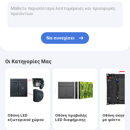
Επίδειξη των εσωτερικών οδηγήσεων ενοικίου
Επίδειξη των υπαίθριων οδηγήσεων ενοικίου
Εσωτερικός οδηγημένος τηλεοπτικός τοίχος
Να συνεχίσει
Τηλεοπτικός τοίχος των οδηγήσεων εκκλησιών
Οθόνη Dooh
Οι Κατηγορίες Μας
Επίδειξη των κινητών οδηγήσεων φορτηγών
Οθόνη κουρτινών οδηγήσεων
Προσαρμοσμένη οδηγημένη επίδειξη
Οθόνη επίδειξης των διαφανών οδηγήσεων
Οθόνη LED
Οθόνη προβολής
Οθόνη σκηνικ
Επιτροπή οθόνης των εύκαμπτων οδηγήσεων
εξωτερικού χώρου
LED διαφήμισης
με φόντο