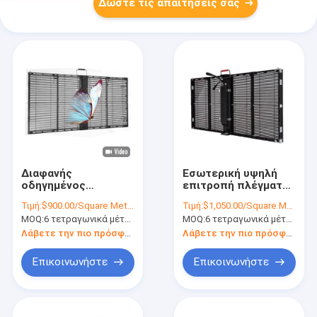
Δώστε τις απαιτήσεις σας
Διαφανής
Εσωτερική υψηλή
οδηγημένος
επιτροπή πλέγματος
επίδειξης τοίχος
γυαλιού ποσοστού
Τιμή:
$900.00/Square Meters 6-49 Square Meters
Τιμή:
$1,050.00/Square Meters 6-49 Square Meters
γυαλιού
διαφάνειας οθόνης
MOQ:
6 τετραγωνικά μέτρα
MOQ:
6 τετραγωνικά μέτρα
φωτεινότητας
επίδειξης των
γυαλιού SMD1921
διαφανών
Λάβετε την πιο πρόσφατη τιμή
Λάβετε την πιο πρόσφατη τιμή
P7.8 υψηλός
οδηγήσεων P3.9
Επικοινωνήστε
Επικοινωνήστε