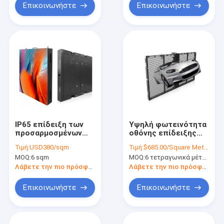
Επικοινωνήστε
Επικοινωνήστε
IP65 επίδειξη των
Υψηλή φωτεινότητα
προσαρμοσμένων
οθόνης επίδειξης
υπαίθριων
των διαφανών
Τιμή:
USD380/sqm
Τιμή:
$685.00/Square Meters 6-49 Square Meters
οδηγήσεων με το
οδηγήσεων Visionled
MOQ:
6 sqm
MOQ:
6 τετραγωνικά μέτρα
σύστημα ελέγχου
βασιλιάδων μέχρι τη
συγχρονισμού
διαφάνεια 75%
Λάβετε την πιο πρόσφατη τιμή
Λάβετε την πιο πρόσφατη τιμή
Επικοινωνήστε
Επικοινωνήστε