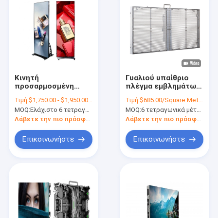
Κινητή
Γυαλιού υπαίθριο
προσαρμοσμένη
πλέγμα εμβλημάτων
οδηγημένη στάση
οθόνης επίδειξης
Τιμή:
$1,750.00 - $1,950.00/Pieces
Τιμή:
$685.00/Square Meters 6-49 Square Meters
P1.8 P2.5 Wifi
παραθύρων
MOQ:
Ελάχιστο 6 τετραγωνικό μέτρο
MOQ:
6 τετραγωνικά μέτρα
πατωμάτων αφισών
διαφανές οδηγημένο
επίδειξης
Λάβετε την πιο πρόσφατη τιμή
Λάβετε την πιο πρόσφατη τιμή
εσωτερική
προγραμματίσημο
Επικοινωνήστε
Επικοινωνήστε
Σπίτι
Προϊόντα
Εμφάνιση VR