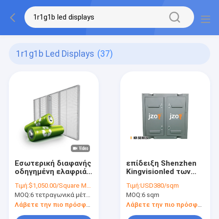
1r1g1b Led Displays
(37)
Εσωτερική διαφανής
επίδειξη Shenzhen
οδηγημένη ελαφριά
Kingvisionled των
λεπτή προθήκη
δεκαεξάμπιτων
Τιμή:
$1,050.00/Square Meters 6-49 Square Meters
Τιμή:
USD380/sqm
ταινιών 1R1G1B
προσαρμοσμένων
MOQ:
6 τετραγωνικά μέτρα
MOQ:
6 sqm
οθόνης επίδειξης
υπαίθριων
οδηγήσεων
Λάβετε την πιο πρόσφατη τιμή
Λάβετε την πιο πρόσφατη τιμή
περιμέτρου