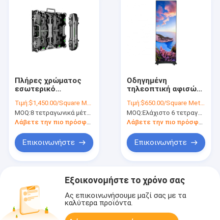
Πλήρες χρώματος
Οδηγημένη
εσωτερικό
τηλεοπτική αφισών
οδηγημένο ενοίκιο
SMD2121 P3 έξυπνη
Τιμή:
$1,450.00/Square Meters 8-49 Square Meters
Τιμή:
$650.00/Square Meters 1-4 Square Meters
εσωτερικό στάδιο
192x640 οθόνη
MOQ:
8 τετραγωνικά μέτρα
MOQ:
Ελάχιστο 6 τετραγωνικό μέτρο
επιδείξεων μητρών
επίδειξης σημείων
επιτροπής
οδηγημένη συνήθεια
Λάβετε την πιο πρόσφατη τιμή
Λάβετε την πιο πρόσφατη τιμή
επίδειξης P2.6 P2.9
οδηγημένο P3.91
Επικοινωνήστε
Επικοινωνήστε
Εξοικονομήστε το χρόνο σας
Ας επικοινωνήσουμε μαζί σας με τα
καλύτερα προϊόντα.